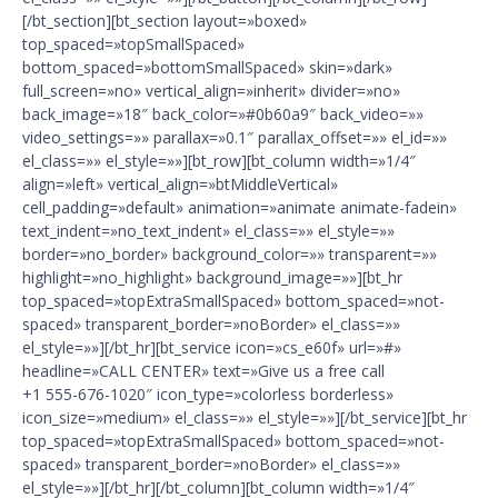
[/bt_section][bt_section layout=»boxed»
top_spaced=»topSmallSpaced»
bottom_spaced=»bottomSmallSpaced» skin=»dark»
full_screen=»no» vertical_align=»inherit» divider=»no»
back_image=»18″ back_color=»#0b60a9″ back_video=»»
video_settings=»» parallax=»0.1″ parallax_offset=»» el_id=»»
el_class=»» el_style=»»][bt_row][bt_column width=»1/4″
align=»left» vertical_align=»btMiddleVertical»
cell_padding=»default» animation=»animate animate-fadein»
text_indent=»no_text_indent» el_class=»» el_style=»»
border=»no_border» background_color=»» transparent=»»
highlight=»no_highlight» background_image=»»][bt_hr
top_spaced=»topExtraSmallSpaced» bottom_spaced=»not-
spaced» transparent_border=»noBorder» el_class=»»
el_style=»»][/bt_hr][bt_service icon=»cs_e60f» url=»#»
headline=»CALL CENTER» text=»Give us a free call
+1 555-676-1020″ icon_type=»colorless borderless»
icon_size=»medium» el_class=»» el_style=»»][/bt_service][bt_hr
top_spaced=»topExtraSmallSpaced» bottom_spaced=»not-
spaced» transparent_border=»noBorder» el_class=»»
el_style=»»][/bt_hr][/bt_column][bt_column width=»1/4″