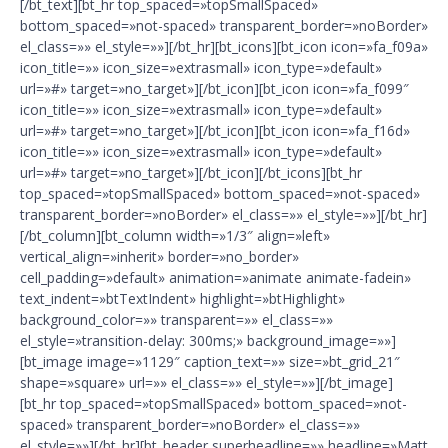
[/bt_text][bt_hr top_spaced=»topSmallSpaced»
bottom_spaced=»not-spaced» transparent_border=»noBorder»
el_class=»» el_style=»»][/bt_hr][bt_icons][bt_icon icon=»fa_f09a»
icon_title=»» icon_size=»extrasmall» icon_type=»default»
url=»#» target=»no_target»][/bt_icon][bt_icon icon=»fa_f099″
icon_title=»» icon_size=»extrasmall» icon_type=»default»
url=»#» target=»no_target»][/bt_icon][bt_icon icon=»fa_f16d»
icon_title=»» icon_size=»extrasmall» icon_type=»default»
url=»#» target=»no_target»][/bt_icon][/bt_icons][bt_hr
top_spaced=»topSmallSpaced» bottom_spaced=»not-spaced»
transparent_border=»noBorder» el_class=»» el_style=»»][/bt_hr]
[/bt_column][bt_column width=»1/3″ align=»left»
vertical_align=»inherit» border=»no_border»
cell_padding=»default» animation=»animate animate-fadein»
text_indent=»btTextIndent» highlight=»btHighlight»
background_color=»» transparent=»» el_class=»»
el_style=»transition-delay: 300ms;» background_image=»»]
[bt_image image=»1129″ caption_text=»» size=»bt_grid_21″
shape=»square» url=»» el_class=»» el_style=»»][/bt_image]
[bt_hr top_spaced=»topSmallSpaced» bottom_spaced=»not-
spaced» transparent_border=»noBorder» el_class=»»
el_style=»»][/bt_hr][bt_header superheadline=»» headline=»Matt