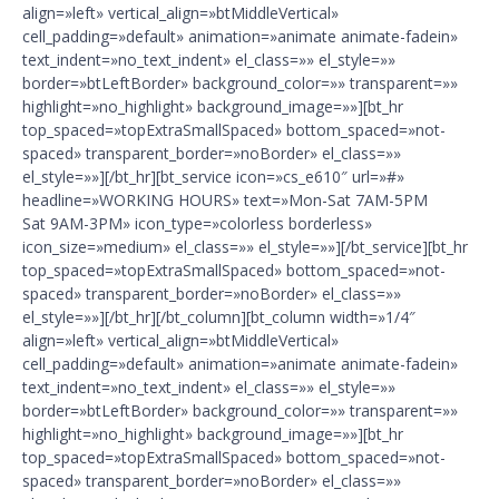
align=»left» vertical_align=»btMiddleVertical»
cell_padding=»default» animation=»animate animate-fadein»
text_indent=»no_text_indent» el_class=»» el_style=»»
border=»btLeftBorder» background_color=»» transparent=»»
highlight=»no_highlight» background_image=»»][bt_hr
top_spaced=»topExtraSmallSpaced» bottom_spaced=»not-
spaced» transparent_border=»noBorder» el_class=»»
el_style=»»][/bt_hr][bt_service icon=»cs_e610″ url=»#»
headline=»WORKING HOURS» text=»Mon-Sat 7AM-5PM
Sat 9AM-3PM» icon_type=»colorless borderless»
icon_size=»medium» el_class=»» el_style=»»][/bt_service][bt_hr
top_spaced=»topExtraSmallSpaced» bottom_spaced=»not-
spaced» transparent_border=»noBorder» el_class=»»
el_style=»»][/bt_hr][/bt_column][bt_column width=»1/4″
align=»left» vertical_align=»btMiddleVertical»
cell_padding=»default» animation=»animate animate-fadein»
text_indent=»no_text_indent» el_class=»» el_style=»»
border=»btLeftBorder» background_color=»» transparent=»»
highlight=»no_highlight» background_image=»»][bt_hr
top_spaced=»topExtraSmallSpaced» bottom_spaced=»not-
spaced» transparent_border=»noBorder» el_class=»»