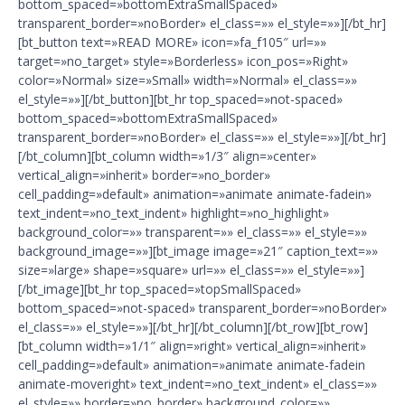
bottom_spaced=»bottomExtraSmallSpaced»
transparent_border=»noBorder» el_class=»» el_style=»»][/bt_hr]
[bt_button text=»READ MORE» icon=»fa_f105″ url=»»
target=»no_target» style=»Borderless» icon_pos=»Right»
color=»Normal» size=»Small» width=»Normal» el_class=»»
el_style=»»][/bt_button][bt_hr top_spaced=»not-spaced»
bottom_spaced=»bottomExtraSmallSpaced»
transparent_border=»noBorder» el_class=»» el_style=»»][/bt_hr]
[/bt_column][bt_column width=»1/3″ align=»center»
vertical_align=»inherit» border=»no_border»
cell_padding=»default» animation=»animate animate-fadein»
text_indent=»no_text_indent» highlight=»no_highlight»
background_color=»» transparent=»» el_class=»» el_style=»»
background_image=»»][bt_image image=»21″ caption_text=»»
size=»large» shape=»square» url=»» el_class=»» el_style=»»]
[/bt_image][bt_hr top_spaced=»topSmallSpaced»
bottom_spaced=»not-spaced» transparent_border=»noBorder»
el_class=»» el_style=»»][/bt_hr][/bt_column][/bt_row][bt_row]
[bt_column width=»1/1″ align=»right» vertical_align=»inherit»
cell_padding=»default» animation=»animate animate-fadein
animate-moveright» text_indent=»no_text_indent» el_class=»»
el_style=»» border=»no_border» background_color=»»