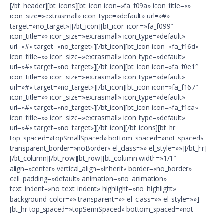
[/bt_header][bt_icons][bt_icon icon=»fa_f09a» icon_title=»»
icon_size=»extrasmall» icon_type=»default» url=»#»
target=»no_target»][/bt_icon][bt_icon icon=»fa_f099″
icon_title=»» icon_size=»extrasmall» icon_type=»default»
url=»#» target=»no_target»][/bt_icon][bt_icon icon=»fa_f16d»
icon_title=»» icon_size=»extrasmall» icon_type=»default»
url=»#» target=»no_target»][/bt_icon][bt_icon icon=»fa_f0e1″
icon_title=»» icon_size=»extrasmall» icon_type=»default»
url=»#» target=»no_target»][/bt_icon][bt_icon icon=»fa_f167″
icon_title=»» icon_size=»extrasmall» icon_type=»default»
url=»#» target=»no_target»][/bt_icon][bt_icon icon=»fa_f1ca»
icon_title=»» icon_size=»extrasmall» icon_type=»default»
url=»#» target=»no_target»][/bt_icon][/bt_icons][bt_hr
top_spaced=»topSmallSpaced» bottom_spaced=»not-spaced»
transparent_border=»noBorder» el_class=»» el_style=»»][/bt_hr]
[/bt_column][/bt_row][bt_row][bt_column width=»1/1″
align=»center» vertical_align=»inherit» border=»no_border»
cell_padding=»default» animation=»no_animation»
text_indent=»no_text_indent» highlight=»no_highlight»
background_color=»» transparent=»» el_class=»» el_style=»»]
[bt_hr top_spaced=»topSemiSpaced» bottom_spaced=»not-