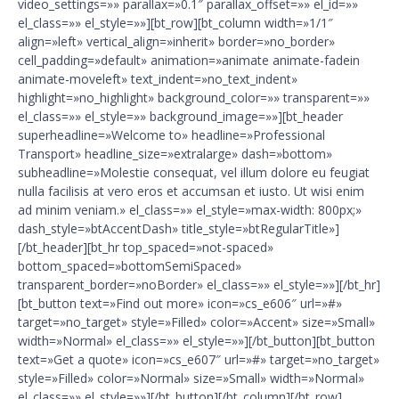
video_settings=»» parallax=»0.1″ parallax_offset=»» el_id=»»
el_class=»» el_style=»»][bt_row][bt_column width=»1/1″
align=»left» vertical_align=»inherit» border=»no_border»
cell_padding=»default» animation=»animate animate-fadein
animate-moveleft» text_indent=»no_text_indent»
highlight=»no_highlight» background_color=»» transparent=»»
el_class=»» el_style=»» background_image=»»][bt_header
superheadline=»Welcome to» headline=»Professional
Transport» headline_size=»extralarge» dash=»bottom»
subheadline=»Molestie consequat, vel illum dolore eu feugiat
nulla facilisis at vero eros et accumsan et iusto. Ut wisi enim
ad minim veniam.» el_class=»» el_style=»max-width: 800px;»
dash_style=»btAccentDash» title_style=»btRegularTitle»]
[/bt_header][bt_hr top_spaced=»not-spaced»
bottom_spaced=»bottomSemiSpaced»
transparent_border=»noBorder» el_class=»» el_style=»»][/bt_hr]
[bt_button text=»Find out more» icon=»cs_e606″ url=»#»
target=»no_target» style=»Filled» color=»Accent» size=»Small»
width=»Normal» el_class=»» el_style=»»][/bt_button][bt_button
text=»Get a quote» icon=»cs_e607″ url=»#» target=»no_target»
style=»Filled» color=»Normal» size=»Small» width=»Normal»
el_class=»» el_style=»»][/bt_button][/bt_column][/bt_row]