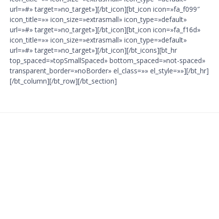
url=»#» target=»no_target»][/bt_icon][bt_icon icon=»fa_f099″
icon_title=»» icon_size=»extrasmall» icon_type=»default»
url=»#» target=»no_target»][/bt_icon][bt_icon icon=»fa_f16d»
icon_title=»» icon_size=»extrasmall» icon_type=»default»
url=»#» target=»no_target»][/bt_icon][/bt_icons][bt_hr
top_spaced=»topSmallSpaced» bottom_spaced=»not-spaced»
transparent_border=»noBorder» el_class=»» el_style=»»][/bt_hr]
[/bt_column][/bt_row][/bt_section]