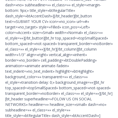
dash=»no» subheadline=»» el_class=»» el_style=»margin-
bottom: 9px;» title_style=»btRegularTitle»
dash_style=»btAccentDash»][/bt_header][bt_button
text=»SUBMIT YOUR CV» icon=»no_icon» url=»#»
target=»no_target» style=»Filled» icon_pos=»Left»
color=»Accent» size=»Small» width=»Normal» el_class=»»
el_style=»»][/bt_button][bt_hr top_spaced=»topSmallSpaced»
bottom_spaced=»not-spaced» transparent_border=»noBorder»
el_class=»» el_style=»»][/bt_hr][/bt_column][bt_column
width=»1/3″ align=»right» vertical_align=»inherit»
border=»no_border» cell_padding=»btDoublePadding»
animation=»animate animate-fadein»
text_indent=»no_text_indent» highlight=»btHighlight»
background_color=»» transparent=»» el_class=»»
el_style=»transition-delay: 0;» background_image=»»][bt_hr
top_spaced=»topSmallSpaced» bottom_spaced=»not-spaced»
transparent_border=»noBorder» el_class=»» el_style=»»][/bt_hr]
[bt_header superheadline=»FOLOW US ON SOCIAL
NETWORKS» headline=»» headline_size=»small» dash=»no»
subheadline=»» el_class=»» el_style=»»
title_style=»btRegularTitle» dash_style=»btAccentDash»]