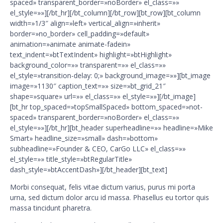
spaced» transparent_border=»noBorder» el_class=»»
el_style=»»][/bt_hr][/bt_column][/bt_row][bt_row][bt_column
width=»1/3″ align=»left» vertical_align=»inherit»
border=»no_border» cell_padding=»default»
animation=»animate animate-fadein»
text_indent=»btTextIndent» highlight=»btHighlight»
background_color=»» transparent=»» el_class=»»
el_style=»transition-delay: 0;» background_image=»»][bt_image
image=»1130″ caption_text=»» size=»bt_grid_21″
shape=»square» url=»» el_class=»» el_style=»»][/bt_image]
[bt_hr top_spaced=»topSmallSpaced» bottom_spaced=»not-
spaced» transparent_border=»noBorder» el_class=»»
el_style=»»][/bt_hr][bt_header superheadline=»» headline=»Mike
Smart» headline_size=»small» dash=»bottom»
subheadline=»Founder & CEO, CarGo LLC» el_class=»»
el_style=»» title_style=»btRegularTitle»
dash_style=»btAccentDash»][/bt_header][bt_text]
Morbi consequat, felis vitae dictum varius, purus mi porta
urna, sed dictum dolor arcu id massa. Phasellus eu tortor quis
massa tincidunt pharetra.