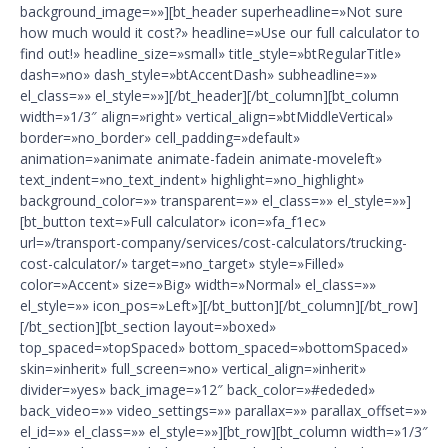
background_image=»»][bt_header superheadline=»Not sure
how much would it cost?» headline=»Use our full calculator to
find out!» headline_size=»small» title_style=»btRegularTitle»
dash=»no» dash_style=»btAccentDash» subheadline=»»
el_class=»» el_style=»»][/bt_header][/bt_column][bt_column
width=»1/3″ align=»right» vertical_align=»btMiddleVertical»
border=»no_border» cell_padding=»default»
animation=»animate animate-fadein animate-moveleft»
text_indent=»no_text_indent» highlight=»no_highlight»
background_color=»» transparent=»» el_class=»» el_style=»»]
[bt_button text=»Full calculator» icon=»fa_f1ec»
url=»/transport-company/services/cost-calculators/trucking-
cost-calculator/» target=»no_target» style=»Filled»
color=»Accent» size=»Big» width=»Normal» el_class=»»
el_style=»» icon_pos=»Left»][/bt_button][/bt_column][/bt_row]
[/bt_section][bt_section layout=»boxed»
top_spaced=»topSpaced» bottom_spaced=»bottomSpaced»
skin=»inherit» full_screen=»no» vertical_align=»inherit»
divider=»yes» back_image=»12″ back_color=»#ededed»
back_video=»» video_settings=»» parallax=»» parallax_offset=»»
el_id=»» el_class=»» el_style=»»][bt_row][bt_column width=»1/3″