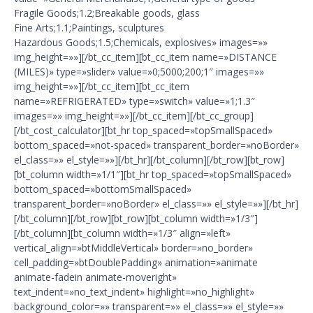
Fragile Goods;1.2;Breakable goods, glass
Fine Arts;1.1;Paintings, sculptures
Hazardous Goods;1.5;Chemicals, explosives» images=»»
img_height=»»][/bt_cc_item][bt_cc_item name=»DISTANCE
(MILES)» type=»slider» value=»0;5000;200;1″ images=»»
img_height=»»][/bt_cc_item][bt_cc_item
name=»REFRIGERATED» type=»switch» value=»1;1.3″
images=»» img_height=»»][/bt_cc_item][/bt_cc_group]
[/bt_cost_calculator][bt_hr top_spaced=»topSmallSpaced»
bottom_spaced=»not-spaced» transparent_border=»noBorder»
el_class=»» el_style=»»][/bt_hr][/bt_column][/bt_row][bt_row]
[bt_column width=»1/1″][bt_hr top_spaced=»topSmallSpaced»
bottom_spaced=»bottomSmallSpaced»
transparent_border=»noBorder» el_class=»» el_style=»»][/bt_hr]
[/bt_column][/bt_row][bt_row][bt_column width=»1/3″]
[/bt_column][bt_column width=»1/3″ align=»left»
vertical_align=»btMiddleVertical» border=»no_border»
cell_padding=»btDoublePadding» animation=»animate
animate-fadein animate-moveright»
text_indent=»no_text_indent» highlight=»no_highlight»
background_color=»» transparent=»» el_class=»» el_style=»»