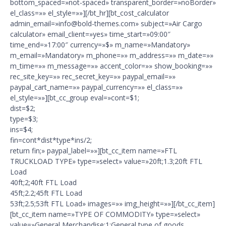
bottom_spaced=»not-spaced» transparent_border=»noBorder»
el_class=»» el_style=»»][/bt_hr][bt_cost_calculator
admin_email=»info@bold-themes.com» subject=»Air Cargo
calculator» email_client=»yes» time_start=»09:00″
time_end=»17:00″ currency=»$» m_name=»Mandatory»
m_email=»Mandatory» m_phone=»» m_address=»» m_date=»»
m_time=»» m_message=»» accent_color=»» show_booking=»»
rec_site_key=»» rec_secret_key=»» paypal_email=»»
paypal_cart_name=»» paypal_currency=»» el_class=»»
el_style=»»][bt_cc_group eval=»cont=$1;
dist=$2;
type=$3;
ins=$4;
fin=cont*dist*type*ins/2;
return fin;» paypal_label=»»][bt_cc_item name=»FTL
TRUCKLOAD TYPE» type=»select» value=»20ft;1.3;20ft FTL
Load
40ft;2;40ft FTL Load
45ft;2.2;45ft FTL Load
53ft;2.5;53ft FTL Load» images=»» img_height=»»][/bt_cc_item]
[bt_cc_item name=»TYPE OF COMMODITY» type=»select»
value=»General Merchandise;1;General type of goods