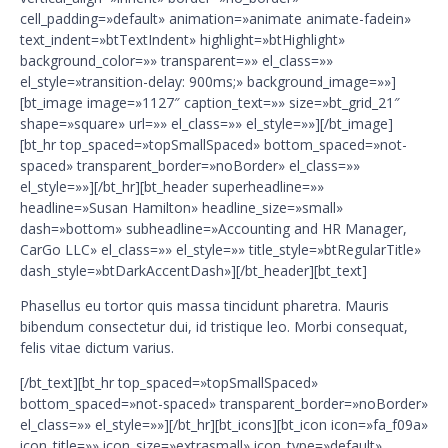
cell_padding=»default» animation=»animate animate-fadein»
text_indent=»btTextIndent» highlight=»btHighlight»
background_color=»» transparent=»» el_class=»»
el_style=»transition-delay: 900ms;» background_image=»»]
[bt_image image=»1127″ caption_text=»» size=»bt_grid_21″
shape=»square» url=»» el_class=»» el_style=»»][/bt_image]
[bt_hr top_spaced=»topSmallSpaced» bottom_spaced=»not-
spaced» transparent_border=»noBorder» el_class=»»
el_style=»»][/bt_hr][bt_header superheadline=»»
headline=»Susan Hamilton» headline_size=»small»
dash=»bottom» subheadline=»Accounting and HR Manager,
CarGo LLC» el_class=»» el_style=»» title_style=»btRegularTitle»
dash_style=»btDarkAccentDash»][/bt_header][bt_text]
Phasellus eu tortor quis massa tincidunt pharetra. Mauris
bibendum consectetur dui, id tristique leo. Morbi consequat,
felis vitae dictum varius.
[/bt_text][bt_hr top_spaced=»topSmallSpaced»
bottom_spaced=»not-spaced» transparent_border=»noBorder»
el_class=»» el_style=»»][/bt_hr][bt_icons][bt_icon icon=»fa_f09a»
icon_title=»» icon_size=»extrasmall» icon_type=»default»