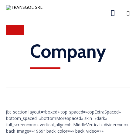

Skip
to
content
Company
[bt_section layout=»boxed» top_spaced=»topExtraSpaced»
bottom_spaced=»bottomMoreSpaced» skin=»dark»
full_screen=»no» vertical_align=»btMiddleVertical» divider=»no»
back_image=»1969″ back_color=»» back_video=»»