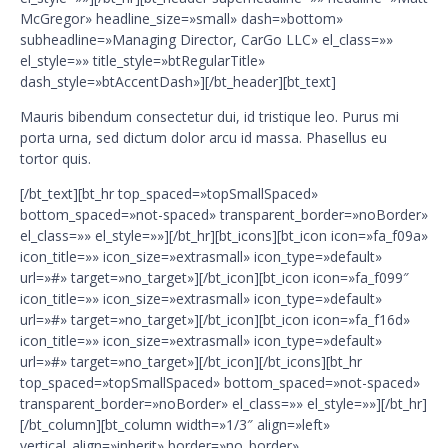
McGregor» headline_size=»small» dash=»bottom»
subheadline=»Managing Director, CarGo LLC» el_class=»»
el_style=»» title_style=»btRegularTitle»
dash_style=»btAccentDash»][/bt_header][bt_text]
Mauris bibendum consectetur dui, id tristique leo. Purus mi
porta urna, sed dictum dolor arcu id massa. Phasellus eu
tortor quis.
[/bt_text][bt_hr top_spaced=»topSmallSpaced»
bottom_spaced=»not-spaced» transparent_border=»noBorder»
el_class=»» el_style=»»][/bt_hr][bt_icons][bt_icon icon=»fa_f09a»
icon_title=»» icon_size=»extrasmall» icon_type=»default»
url=»#» target=»no_target»][/bt_icon][bt_icon icon=»fa_f099″
icon_title=»» icon_size=»extrasmall» icon_type=»default»
url=»#» target=»no_target»][/bt_icon][bt_icon icon=»fa_f16d»
icon_title=»» icon_size=»extrasmall» icon_type=»default»
url=»#» target=»no_target»][/bt_icon][/bt_icons][bt_hr
top_spaced=»topSmallSpaced» bottom_spaced=»not-spaced»
transparent_border=»noBorder» el_class=»» el_style=»»][/bt_hr]
[/bt_column][bt_column width=»1/3″ align=»left»
vertical_align=»inherit» border=»no_border»