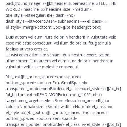
background_image=»»][bt_header superheadline=»TELL THE
WORLD» headline=»» headline_size=»medium»
title_style=»btRegularTitle» dash=»no»
dash_style=»btAccentDash» subheadline=»» el_class=»»
el_style=»margin-bottom: 5px;»][/bt_header][bt_text]
Duis autem vel eum iriure dolor in hendrerit in vulputate velit
esse molestie consequat, vel illum dolore eu feugiat nulla
facilisis at vero eros et.
Ut wisi enim ad minim veniam, quis nostrud exerci tation
ullamcorper. Duis autem vel eum iriure dolor in hendrerit in
vulputate velit esse molestie consequat.
[/bt_text][bt_hr top_spaced=»not-spaced»
bottom_spaced=»bottomExtraSmallSpaced»
transparent_border=»noBorder» el_class=»» el_style=»»][/bt_hr]
[bt_button text=»READ MORE» icon=»fa_f105″ url=»»
target=»no_target» style=»Borderless» icon_pos=»Right»
color=»Normal» size=»Small» width=»Normal» el_class=»»
el_style=»»][/bt_button][bt_hr top_spaced=»not-spaced»
bottom_spaced=»bottomSemiSpaced»
transparent_border=»noBorder» el_class=»» el_style=»»][/bt_hr]