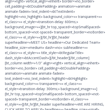
align=»right» vertical_align=»inherit» border=»no_border»
cell_padding=»btDoublePadding» animation=»animate
animate-fadein» text_indent=»btTextIndent»
highlight=»no_highlight» background_color=»» transparent=»»
el_class=»» el_style=»transition-delay: 600ms;»
background_image=»»][bt_hr top_spaced=»topSmallSpaced»
bottom_spaced=»not-spaced» transparent_border=»noBorder»
el_class=»» el_style=»»][/bt_hr][bt_header
superheadline=»MEET US» headline=»Our Dedicated Team»
headline_size=»medium» dash=»no» subheadline=»»
el_class=»» el_style=»» title_style=»btRegularTitle»
dash_style=»btAccentDash»][/bt_header][/bt_column]
[bt_column width=»1/3″ align=»right» vertical_align=»inherit»
border=»no_border» cell_padding=»btDoublePadding»
animation=»animate animate-fadein»
text_indent=»no_text_indent» highlight=»btHighlight»
background_color=»» transparent=»» el_class=»»
el_style=»transition-delay: 300ms;» background_image=»»]
[bt_hr top_spaced=»topSmallSpaced» bottom_spaced=»not-
spaced» transparent_border=»noBorder» el_class=»»
el_style=»»][/bt_hr][bt_header superheadline=»WE ARE HIRING,
CLICK HERE TO APPLY!» headline=»» headline_size=»small»