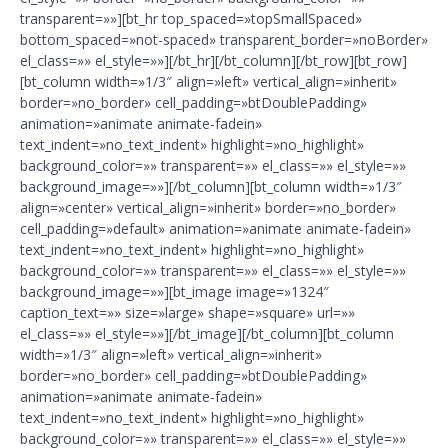
transparent=»»][bt_hr top_spaced=»topSmallSpaced»
bottom_spaced=»not-spaced» transparent_border=»noBorder»
el_class=»» el_style=»»][/bt_hr][/bt_column][/bt_row][bt_row]
[bt_column width=»1/3″ align=»left» vertical_align=»inherit»
border=»no_border» cell_padding=»btDoublePadding»
animation=»animate animate-fadein»
text_indent=»no_text_indent» highlight=»no_highlight»
background_color=»» transparent=»» el_class=»» el_style=»»
background_image=»»][/bt_column][bt_column width=»1/3″
align=»center» vertical_align=»inherit» border=»no_border»
cell_padding=»default» animation=»animate animate-fadein»
text_indent=»no_text_indent» highlight=»no_highlight»
background_color=»» transparent=»» el_class=»» el_style=»»
background_image=»»][bt_image image=»1324″
caption_text=»» size=»large» shape=»square» url=»»
el_class=»» el_style=»»][/bt_image][/bt_column][bt_column
width=»1/3″ align=»left» vertical_align=»inherit»
border=»no_border» cell_padding=»btDoublePadding»
animation=»animate animate-fadein»
text_indent=»no_text_indent» highlight=»no_highlight»
background_color=»» transparent=»» el_class=»» el_style=»»