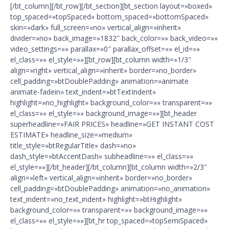
[/bt_column][/bt_row][/bt_section][bt_section layout=»boxed»
top_spaced=»topSpaced» bottom_spaced=»bottomSpaced»
skin=»dark» full_screen=»no» vertical_align=»inherit»
divider=»no» back_image=»1832″ back_color=»» back_video=»»
video_settings=»» parallax=»0″ parallax_offset=»» el_id=»»
el_class=»» el_style=»»][bt_row][bt_column width=»1/3″
align=»right» vertical_align=»inherit» border=»no_border»
cell_padding=»btDoublePadding» animation=»animate
animate-fadein» text_indent=»btTextIndent»
highlight=»no_highlight» background_color=»» transparent=»»
el_class=»» el_style=»» background_image=»»][bt_header
superheadline=»FAIR PRICES» headline=»GET INSTANT COST
ESTIMATE» headline_size=»medium»
title_style=»btRegularTitle» dash=»no»
dash_style=»btAccentDash» subheadline=»» el_class=»»
el_style=»»][/bt_header][/bt_column][bt_column width=»2/3″
align=»left» vertical_align=»inherit» border=»no_border»
cell_padding=»btDoublePadding» animation=»no_animation»
text_indent=»no_text_indent» highlight=»btHighlight»
background_color=»» transparent=»» background_image=»»
el_class=»» el_style=»»][bt_hr top_spaced=»topSemiSpaced»