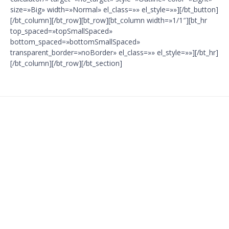
size=»Big» width=»Normal» el_class=»» el_style=»»][/bt_button]
[/bt_column][/bt_row][bt_row][bt_column width=»1/1″][bt_hr
top_spaced=»topSmallSpaced»
bottom_spaced=»bottomSmallSpaced»
transparent_border=»noBorder» el_class=»» el_style=»»][/bt_hr]
[/bt_column][/bt_row][/bt_section]