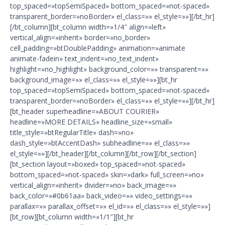
top_spaced=»topSemiSpaced» bottom_spaced=»not-spaced»
transparent_border=»noBorder» el_class=»» el_style=»»][/bt_hr]
[/bt_column][bt_column width=»1/4″ align=»left»
vertical_align=»inherit» border=»no_border»
cell_padding=»btDoublePadding» animation=»animate
animate-fadein» text_indent=»no_text_indent»
highlight=»no_highlight» background_color=»» transparent=»»
background_image=»» el_class=»» el_style=»»][bt_hr
top_spaced=»topSemiSpaced» bottom_spaced=»not-spaced»
transparent_border=»noBorder» el_class=»» el_style=»»][/bt_hr]
[bt_header superheadline=»ABOUT COURIER»
headline=»MORE DETAILS» headline_size=»small»
title_style=»btRegularTitle» dash=»no»
dash_style=»btAccentDash» subheadline=»» el_class=»»
el_style=»»][/bt_header][/bt_column][/bt_row][/bt_section]
[bt_section layout=»boxed» top_spaced=»not-spaced»
bottom_spaced=»not-spaced» skin=»dark» full_screen=»no»
vertical_align=»inherit» divider=»no» back_image=»»
back_color=»#0b61aa» back_video=»» video_settings=»»
parallax=»» parallax_offset=»» el_id=»» el_class=»» el_style=»»]
[bt_row][bt_column width=»1/1″][bt_hr