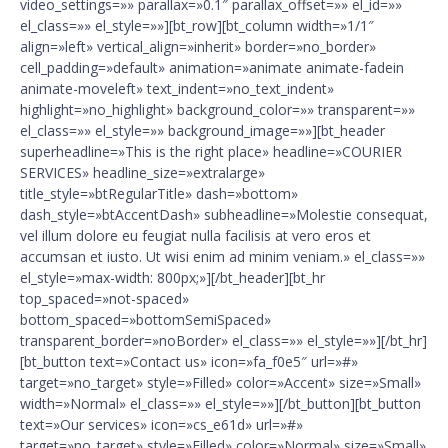
video_settings=»» parallax=»0.1″ parallax_offset=»» el_id=»»
el_class=»» el_style=»»][bt_row][bt_column width=»1/1″
align=»left» vertical_align=»inherit» border=»no_border»
cell_padding=»default» animation=»animate animate-fadein
animate-moveleft» text_indent=»no_text_indent»
highlight=»no_highlight» background_color=»» transparent=»»
el_class=»» el_style=»» background_image=»»][bt_header
superheadline=»This is the right place» headline=»COURIER
SERVICES» headline_size=»extralarge»
title_style=»btRegularTitle» dash=»bottom»
dash_style=»btAccentDash» subheadline=»Molestie consequat,
vel illum dolore eu feugiat nulla facilisis at vero eros et
accumsan et iusto. Ut wisi enim ad minim veniam.» el_class=»»
el_style=»max-width: 800px;»][/bt_header][bt_hr
top_spaced=»not-spaced»
bottom_spaced=»bottomSemiSpaced»
transparent_border=»noBorder» el_class=»» el_style=»»][/bt_hr]
[bt_button text=»Contact us» icon=»fa_f0e5″ url=»#»
target=»no_target» style=»Filled» color=»Accent» size=»Small»
width=»Normal» el_class=»» el_style=»»][/bt_button][bt_button
text=»Our services» icon=»cs_e61d» url=»#»
target=»no_target» style=»Filled» color=»Normal» size=»Small»