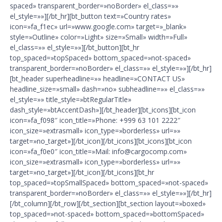
spaced» transparent_border=»noBorder» el_class=»»
el_style=»»][/bt_hr][bt_button text=»Country rates»
icon=»fa_f1ec» url=»www.google.com» target=»_blank»
style=»Outline» color=»Light» size=»Small» width=»Full»
el_class=»» el_style=»»][/bt_button][bt_hr
top_spaced=»topSpaced» bottom_spaced=»not-spaced»
transparent_border=»noBorder» el_class=»» el_style=»»][/bt_hr]
[bt_header superheadline=»» headline=»CONTACT US»
headline_size=»small» dash=»no» subheadline=»» el_class=»»
el_style=»» title_style=»btRegularTitle»
dash_style=»btAccentDash»][/bt_header][bt_icons][bt_icon
icon=»fa_f098″ icon_title=»Phone: +999 63 101 2222″
icon_size=»extrasmall» icon_type=»borderless» url=»»
target=»no_target»][/bt_icon][/bt_icons][bt_icons][bt_icon
icon=»fa_f0e0″ icon_title=»Mail: info@cargocomp.com»
icon_size=»extrasmall» icon_type=»borderless» url=»»
target=»no_target»][/bt_icon][/bt_icons][bt_hr
top_spaced=»topSmallSpaced» bottom_spaced=»not-spaced»
transparent_border=»noBorder» el_class=»» el_style=»»][/bt_hr]
[/bt_column][/bt_row][/bt_section][bt_section layout=»boxed»
top_spaced=»not-spaced» bottom_spaced=»bottomSpaced»