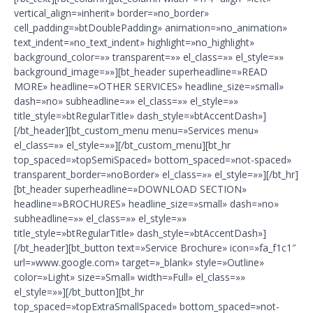
vertical_align=»inherit» border=»no_border»
cell_padding=»btDoublePadding» animation=»no_animation»
text_indent=»no_text_indent» highlight=»no_highlight»
background_color=»» transparent=»» el_class=»» el_style=»»
background_image=»»][bt_header superheadline=»READ
MORE» headline=»OTHER SERVICES» headline_size=»small»
dash=»no» subheadline=»» el_class=»» el_style=»»
title_style=»btRegularTitle» dash_style=»btAccentDash»]
[/bt_header][bt_custom_menu menu=»Services menu»
el_class=»» el_style=»»][/bt_custom_menu][bt_hr
top_spaced=»topSemiSpaced» bottom_spaced=»not-spaced»
transparent_border=»noBorder» el_class=»» el_style=»»][/bt_hr]
[bt_header superheadline=»DOWNLOAD SECTION»
headline=»BROCHURES» headline_size=»small» dash=»no»
subheadline=»» el_class=»» el_style=»»
title_style=»btRegularTitle» dash_style=»btAccentDash»]
[/bt_header][bt_button text=»Service Brochure» icon=»fa_f1c1″
url=»www.google.com» target=»_blank» style=»Outline»
color=»Light» size=»Small» width=»Full» el_class=»»
el_style=»»][/bt_button][bt_hr
top_spaced=»topExtraSmallSpaced» bottom_spaced=»not-