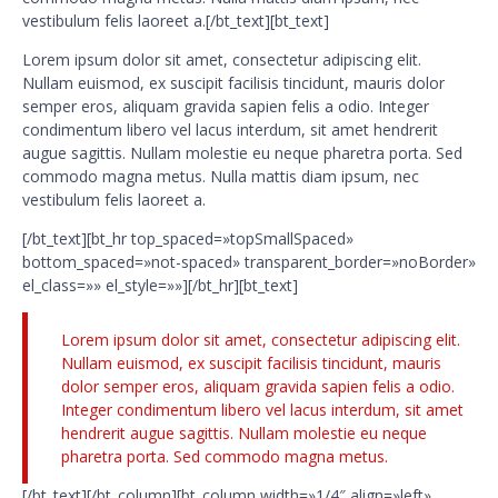
vestibulum felis laoreet a.[/bt_text][bt_text]
Lorem ipsum dolor sit amet, consectetur adipiscing elit.
Nullam euismod, ex suscipit facilisis tincidunt, mauris dolor
semper eros, aliquam gravida sapien felis a odio. Integer
condimentum libero vel lacus interdum, sit amet hendrerit
augue sagittis. Nullam molestie eu neque pharetra porta. Sed
commodo magna metus. Nulla mattis diam ipsum, nec
vestibulum felis laoreet a.
[/bt_text][bt_hr top_spaced=»topSmallSpaced»
bottom_spaced=»not-spaced» transparent_border=»noBorder»
el_class=»» el_style=»»][/bt_hr][bt_text]
Lorem ipsum dolor sit amet, consectetur adipiscing elit.
Nullam euismod, ex suscipit facilisis tincidunt, mauris
dolor semper eros, aliquam gravida sapien felis a odio.
Integer condimentum libero vel lacus interdum, sit amet
hendrerit augue sagittis. Nullam molestie eu neque
pharetra porta. Sed commodo magna metus.
[/bt_text][/bt_column][bt_column width=»1/4″ align=»left»