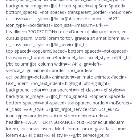
background_image=»»][bt_hr top_spaced=»topSemiSpaced»
bottom_spaced=»not-spaced» transparent_border=»noBorder»
el_class=»» el_style=»»][/bt_hr][bt_service icon=»cs_e627″
icon_type=»borderless» icon_size=»medium» url=»»
headline=»PROTECTION» text=»Donec ut aliquam lorem, eu
cursus ipsum. Morbi lorem tortor, gravida sit amet lorem eu.»
el_class=»» el_style=»»][/bt_service][bt_hr
top_spaced=»topSemiSpaced» bottom_spaced=»not-spaced»
transparent_border=»noBorder» el_class=»» el_style=»»][/bt_hr]
[/bt_column][bt_column width=»1/4″ align=»left»
vertical_align=»inherit» border=»no_border»
cell_padding=»default» animation=»animate animate-fadein»
text_indent=»no_text_indent» highlight=»btHighlight»
background_color=»» transparent=»» el_class=»» el_style=»»
background_image=»»][bt_hr top_spaced=»topSemiSpaced»
bottom_spaced=»not-spaced» transparent_border=»noBorder»
el_class=»» el_style=»»][/bt_hr][bt_service icon=»cs_e61c»
icon_type=»borderless» icon_size=»medium» url=»»
headline=»WEATHER INSURANCE» text=»Donec ut aliquam
lorem, eu cursus ipsum. Morbi lorem tortor, gravida sit amet
lorem eu.» el_class=»» el_style=»»][/bt_service][bt_hr