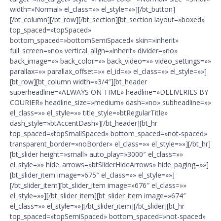
width=»Normal» el_class=»» el_style=»»][/bt_button]
[/bt_column][/bt_row][/bt_section][bt_section layout=»boxed»
top_spaced=»topSpaced»
bottom_spaced=»bottomSemiSpaced» skin=»inherit»
full_screen=»no» vertical_align=»inherit» divider=»no»
back_image=»» back_color=»» back_video=»» video_settings=»»
parallax=»» parallax_offset=»» el_id=»» el_class=»» el_style=»»]
[bt_row][bt_column width=»3/4″][bt_header
superheadline=»ALWAYS ON TIME» headline=»DELIVERIES BY
COURIER» headline_size=»medium» dash=»no» subheadline=»»
el_class=»» el_style=»» title_style=»btRegularTitle»
dash_style=»btAccentDash»][/bt_header][bt_hr
top_spaced=»topSmallSpaced» bottom_spaced=»not-spaced»
transparent_border=»noBorder» el_class=»» el_style=»»][/bt_hr]
[bt_slider height=»small» auto_play=»3000″ el_class=»»
el_style=»» hide_arrows=»btSliderHideArrows» hide_paging=»»]
[bt_slider_item image=»675″ el_class=»» el_style=»»]
[/bt_slider_item][bt_slider_item image=»676″ el_class=»»
el_style=»»][/bt_slider_item][bt_slider_item image=»674″
el_class=»» el_style=»»][/bt_slider_item][/bt_slider][bt_hr
top_spaced=»topSemiSpaced» bottom_spaced=»not-spaced»