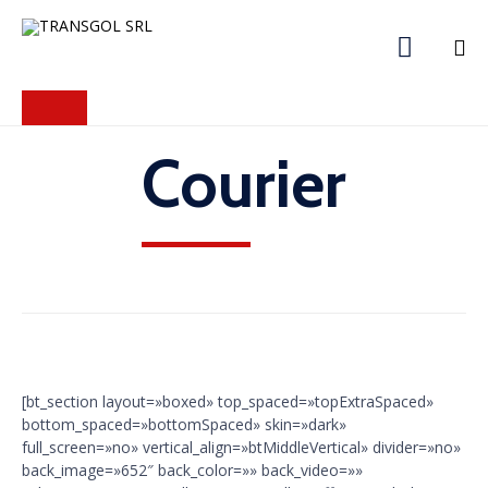

Skip
to
content
Courier
[bt_section layout=»boxed» top_spaced=»topExtraSpaced»
bottom_spaced=»bottomSpaced» skin=»dark»
full_screen=»no» vertical_align=»btMiddleVertical» divider=»no»
back_image=»652″ back_color=»» back_video=»»