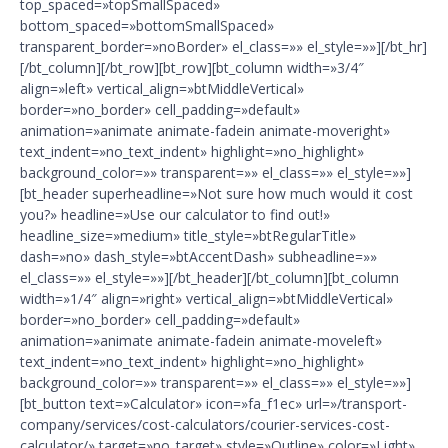
top_spaced=»topSmallSpaced»
bottom_spaced=»bottomSmallSpaced»
transparent_border=»noBorder» el_class=»» el_style=»»][/bt_hr]
[/bt_column][/bt_row][bt_row][bt_column width=»3/4″
align=»left» vertical_align=»btMiddleVertical»
border=»no_border» cell_padding=»default»
animation=»animate animate-fadein animate-moveright»
text_indent=»no_text_indent» highlight=»no_highlight»
background_color=»» transparent=»» el_class=»» el_style=»»]
[bt_header superheadline=»Not sure how much would it cost
you?» headline=»Use our calculator to find out!»
headline_size=»medium» title_style=»btRegularTitle»
dash=»no» dash_style=»btAccentDash» subheadline=»»
el_class=»» el_style=»»][/bt_header][/bt_column][bt_column
width=»1/4″ align=»right» vertical_align=»btMiddleVertical»
border=»no_border» cell_padding=»default»
animation=»animate animate-fadein animate-moveleft»
text_indent=»no_text_indent» highlight=»no_highlight»
background_color=»» transparent=»» el_class=»» el_style=»»]
[bt_button text=»Calculator» icon=»fa_f1ec» url=»/transport-
company/services/cost-calculators/courier-services-cost-
calculator/» target=»no_target» style=»Outline» color=»Light»