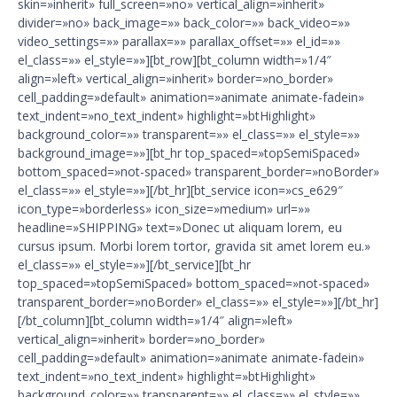
skin=»inherit» full_screen=»no» vertical_align=»inherit»
divider=»no» back_image=»» back_color=»» back_video=»»
video_settings=»» parallax=»» parallax_offset=»» el_id=»»
el_class=»» el_style=»»][bt_row][bt_column width=»1/4″
align=»left» vertical_align=»inherit» border=»no_border»
cell_padding=»default» animation=»animate animate-fadein»
text_indent=»no_text_indent» highlight=»btHighlight»
background_color=»» transparent=»» el_class=»» el_style=»»
background_image=»»][bt_hr top_spaced=»topSemiSpaced»
bottom_spaced=»not-spaced» transparent_border=»noBorder»
el_class=»» el_style=»»][/bt_hr][bt_service icon=»cs_e629″
icon_type=»borderless» icon_size=»medium» url=»»
headline=»SHIPPING» text=»Donec ut aliquam lorem, eu
cursus ipsum. Morbi lorem tortor, gravida sit amet lorem eu.»
el_class=»» el_style=»»][/bt_service][bt_hr
top_spaced=»topSemiSpaced» bottom_spaced=»not-spaced»
transparent_border=»noBorder» el_class=»» el_style=»»][/bt_hr]
[/bt_column][bt_column width=»1/4″ align=»left»
vertical_align=»inherit» border=»no_border»
cell_padding=»default» animation=»animate animate-fadein»
text_indent=»no_text_indent» highlight=»btHighlight»
background_color=»» transparent=»» el_class=»» el_style=»»