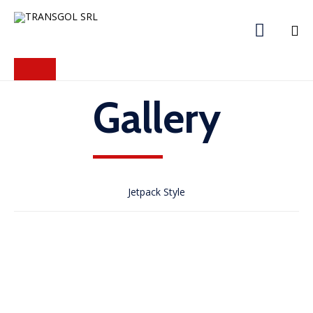

Skip
to
content
Gallery
Jetpack Style