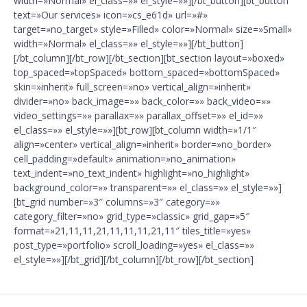
width=»Normal» el_class=»» el_style=»»][/bt_button][bt_button
text=»Our services» icon=»cs_e61d» url=»#»
target=»no_target» style=»Filled» color=»Normal» size=»Small»
width=»Normal» el_class=»» el_style=»»][/bt_button]
[/bt_column][/bt_row][/bt_section][bt_section layout=»boxed»
top_spaced=»topSpaced» bottom_spaced=»bottomSpaced»
skin=»inherit» full_screen=»no» vertical_align=»inherit»
divider=»no» back_image=»» back_color=»» back_video=»»
video_settings=»» parallax=»» parallax_offset=»» el_id=»»
el_class=»» el_style=»»][bt_row][bt_column width=»1/1″
align=»center» vertical_align=»inherit» border=»no_border»
cell_padding=»default» animation=»no_animation»
text_indent=»no_text_indent» highlight=»no_highlight»
background_color=»» transparent=»» el_class=»» el_style=»»]
[bt_grid number=»3″ columns=»3″ category=»»
category_filter=»no» grid_type=»classic» grid_gap=»5″
format=»21,11,11,21,11,11,11,21,11″ tiles_title=»yes»
post_type=»portfolio» scroll_loading=»yes» el_class=»»
el_style=»»][/bt_grid][/bt_column][/bt_row][/bt_section]