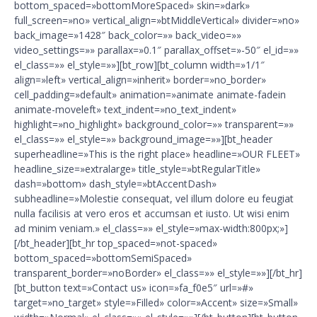
bottom_spaced=»bottomMoreSpaced» skin=»dark»
full_screen=»no» vertical_align=»btMiddleVertical» divider=»no»
back_image=»1428″ back_color=»» back_video=»»
video_settings=»» parallax=»0.1″ parallax_offset=»-50″ el_id=»»
el_class=»» el_style=»»][bt_row][bt_column width=»1/1″
align=»left» vertical_align=»inherit» border=»no_border»
cell_padding=»default» animation=»animate animate-fadein
animate-moveleft» text_indent=»no_text_indent»
highlight=»no_highlight» background_color=»» transparent=»»
el_class=»» el_style=»» background_image=»»][bt_header
superheadline=»This is the right place» headline=»OUR FLEET»
headline_size=»extralarge» title_style=»btRegularTitle»
dash=»bottom» dash_style=»btAccentDash»
subheadline=»Molestie consequat, vel illum dolore eu feugiat
nulla facilisis at vero eros et accumsan et iusto. Ut wisi enim
ad minim veniam.» el_class=»» el_style=»max-width:800px;»]
[/bt_header][bt_hr top_spaced=»not-spaced»
bottom_spaced=»bottomSemiSpaced»
transparent_border=»noBorder» el_class=»» el_style=»»][/bt_hr]
[bt_button text=»Contact us» icon=»fa_f0e5″ url=»#»
target=»no_target» style=»Filled» color=»Accent» size=»Small»