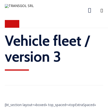

Skip
to
content
Vehicle fleet /
version 3
[bt_section layout=»boxed» top_spaced=»topExtraSpaced»